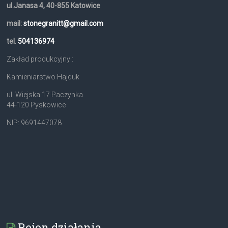
ul.Janasa 4, 40-855 Katowice
mail:
stonegranitt@gmail.com
tel.
504136974
Zakład produkcyjny :
Kamieniarstwo Hajduk
ul. Wiejska 17 Paczynka
44-120 Pyskowice
NIP: 9691447078
Rejon działania