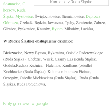
Kamieniarz Ruda Śląska
Sosnowiec,
C
horzów,
Ruda
Śląska,
Mysłowice
, Świętochłowice, Siemianowice,
Dąbrowa
Górnicza
, Czeladź, Będzin, Jaworzno, Tychy, Zawiercie, Zabrze,
Gliwice, Pyskowice, Knurów,
Bytom
, Mikołów, Łaziska,
W Rudzie Śląskiej obsługujemy dzielnice:
Bielszowice,
Nowy Bytom,
Bykowina,
Osiedle Paderewskiego
(Ruda Śląska),
Chebzie,
Wirek,
Czarny Las (Ruda Śląska),
Godula,
Rudzka Kuźnica,
Halemba,
Kaufhaus (osiedle)
Kochłowice (Ruda Śląska), Kolonia robotnicza Ficinus,
Orzegów, Osiedle Mickiewicza (Ruda Śląska),
Ruda (Ruda
Śląska), Ruda Południowa,
Blaty granitowe w google