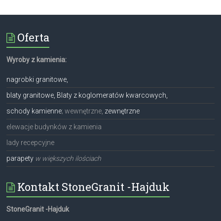
Oferta
Wyroby z kamienia:
nagrobki granitowe,
blaty granitowe, Blaty z koglomeratów kwarcowych,
schody kamienne
; wewnętrzne,
zewnętrzne
elewacje budynków z kamienia
lady recepcyjne
parapety
w większych ilościach
Kontakt StoneGranit -Hajduk
StoneGranit -Hajduk