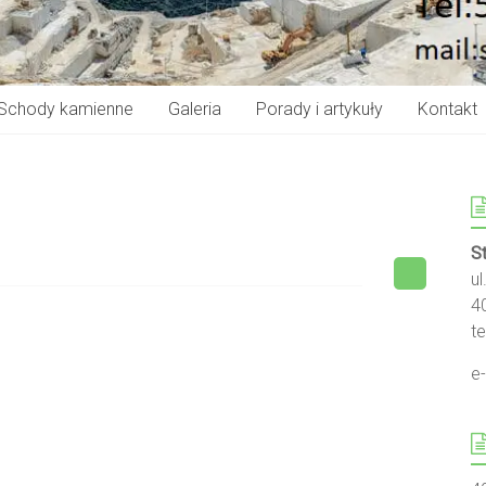
Schody kamienne
Galeria
Porady i artykuły
Kontakt
S
u
4
te
e