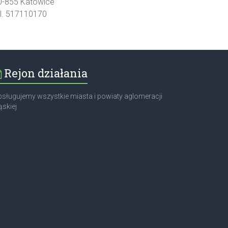
0-855 Katowice
el. 517110170
Rejon działania
sługujemy wszystkie miasta i powiaty aglomeracji
ąskiej