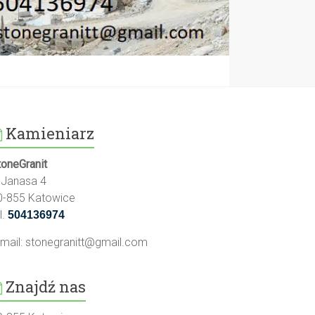
Kamieniarz
toneGranit
l.Janasa 4
0-855 Katowice
l.
504136974
-mail:
stonegranitt@gmail.com
Znajdź nas