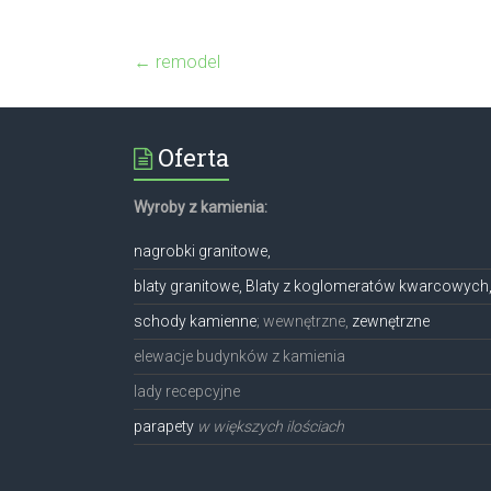
←
remodel
Oferta
Wyroby z kamienia:
nagrobki granitowe,
blaty granitowe, Blaty z koglomeratów kwarcowych
schody kamienne
; wewnętrzne,
zewnętrzne
elewacje budynków z kamienia
lady recepcyjne
parapety
w większych ilościach