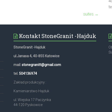
4
t
suites
→
Kontakt StoneGranit -Hajduk
StoneGranit -Hajduk
Ob
Śl
ul.Janasa 4, 40-855 Katowice
mail:
stonegranitt@gmail.com
,
tel.
504136974
Zakład produkcyjny :
Kamieniarstwo Hajduk
ul. Wiejska 17 Paczynka
44-120 Pyskowice