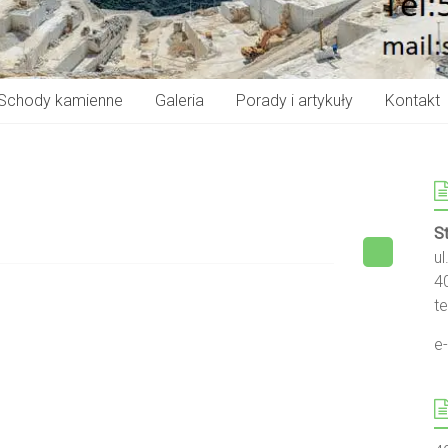
Schody kamienne
Galeria
Porady i artykuły
Kontakt
S
u
4
te
e