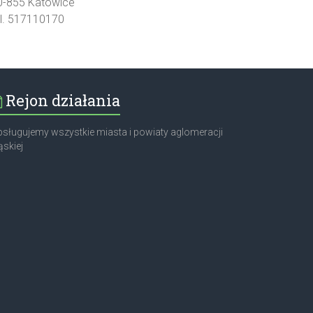
0-855 Katowice
el. 517110170
Rejon działania
sługujemy wszystkie miasta i powiaty aglomeracji
ąskiej