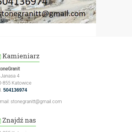
Kamieniarz
toneGranit
l.Janasa 4
0-855 Katowice
l.
504136974
-mail:
stonegranitt@gmail.com
Znajdź nas