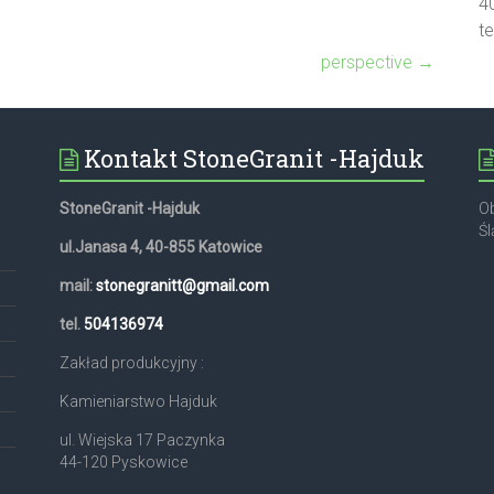
4
t
perspective
→
Kontakt StoneGranit -Hajduk
StoneGranit -Hajduk
Ob
Śl
ul.Janasa 4, 40-855 Katowice
mail:
stonegranitt@gmail.com
,
tel.
504136974
Zakład produkcyjny :
Kamieniarstwo Hajduk
ul. Wiejska 17 Paczynka
44-120 Pyskowice