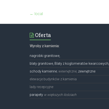
←
local
Oferta
Wyroby z kamienia:
nagrobki granitowe,
blaty granitowe, Blaty z koglomeratów kwarcowych
schody kamienne
; wewnętrzne,
zewnętrzne
elewacje budynków z kamienia
lady recepcyjne
parapety
w większych ilościach