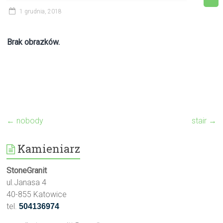
1 grudnia, 2018
Brak obrazków.
←
nobody
stair
→
Kamieniarz
StoneGranit
ul.Janasa 4
40-855 Katowice
tel.
504136974