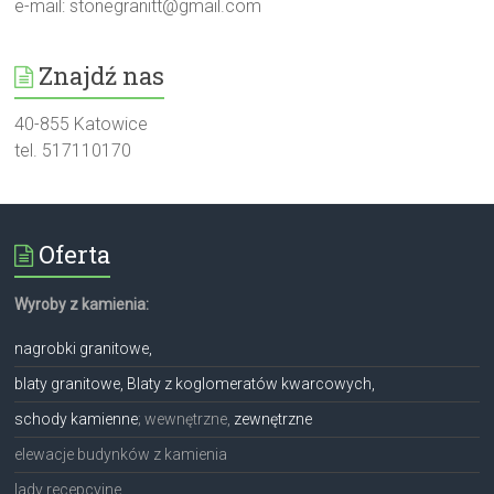
e-mail:
stonegranitt@gmail.com
Znajdź nas
40-855 Katowice
tel. 517110170
Oferta
Wyroby z kamienia:
nagrobki granitowe,
blaty granitowe, Blaty z koglomeratów kwarcowych,
schody kamienne
; wewnętrzne,
zewnętrzne
elewacje budynków z kamienia
lady recepcyjne