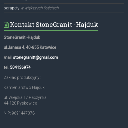
parapety
w większych ilościach
Kontakt StoneGranit -Hajduk
StoneGranit -Hajduk
ul.Janasa 4, 40-855 Katowice
mail:
stonegranitt@gmail.com
tel.
504136974
Zakład produkcyjny :
Kamieniarstwo Hajduk
ul. Wiejska 17 Paczynka
44-120 Pyskowice
NIP: 9691447078