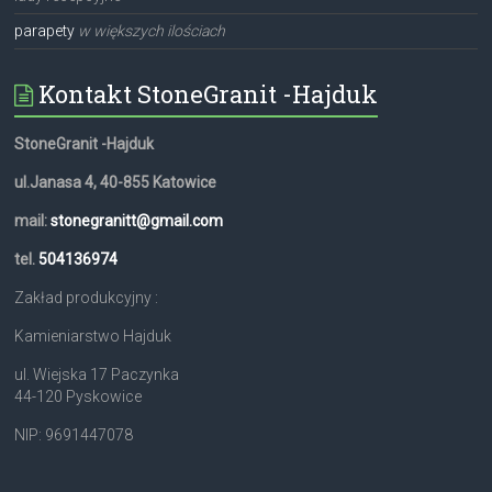
parapety
w większych ilościach
Kontakt StoneGranit -Hajduk
StoneGranit -Hajduk
ul.Janasa 4, 40-855 Katowice
mail:
stonegranitt@gmail.com
tel.
504136974
Zakład produkcyjny :
Kamieniarstwo Hajduk
ul. Wiejska 17 Paczynka
44-120 Pyskowice
NIP: 9691447078