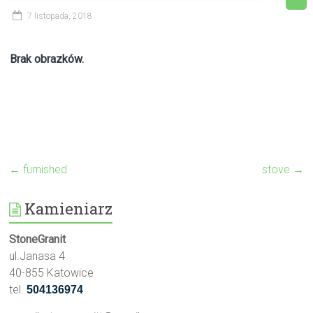
7 listopada, 2018
Brak obrazków.
←
furnished
stove
→
Kamieniarz
StoneGranit
ul.Janasa 4
40-855 Katowice
tel.
504136974