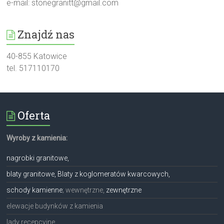
e-mail:
stonegranitt@gmail.com
Znajdź nas
40-855 Katowice
tel. 517110170
Oferta
Wyroby z kamienia:
nagrobki granitowe,
blaty granitowe, Blaty z koglomeratów kwarcowych,
schody kamienne
; wewnętrzne,
zewnętrzne
elewacje budynków z kamienia
lady recepcyjne