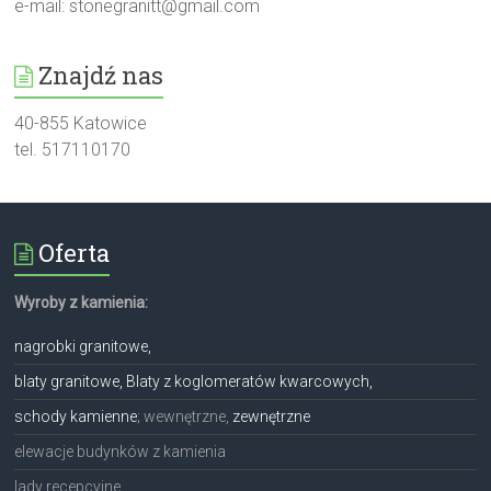
e-mail:
stonegranitt@gmail.com
Znajdź nas
40-855 Katowice
tel. 517110170
Oferta
Wyroby z kamienia:
nagrobki granitowe,
blaty granitowe, Blaty z koglomeratów kwarcowych,
schody kamienne
; wewnętrzne,
zewnętrzne
elewacje budynków z kamienia
lady recepcyjne