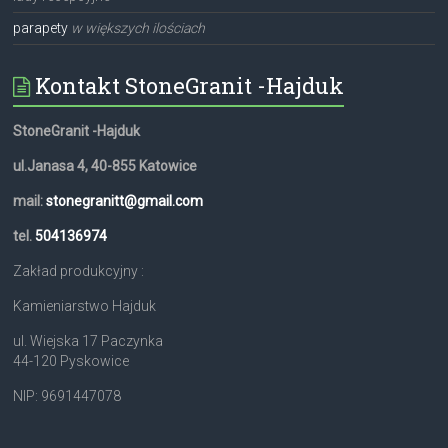
parapety
w większych ilościach
Kontakt StoneGranit -Hajduk
StoneGranit -Hajduk
ul.Janasa 4, 40-855 Katowice
mail:
stonegranitt@gmail.com
tel.
504136974
Zakład produkcyjny :
Kamieniarstwo Hajduk
ul. Wiejska 17 Paczynka
44-120 Pyskowice
NIP: 9691447078