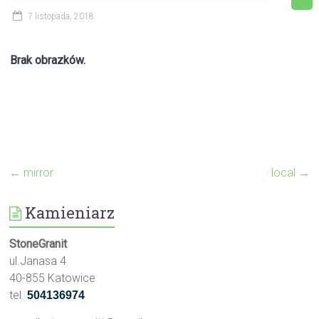
7 listopada, 2018
Brak obrazków.
←
mirror
local
→
Kamieniarz
StoneGranit
ul.Janasa 4
40-855 Katowice
tel.
504136974