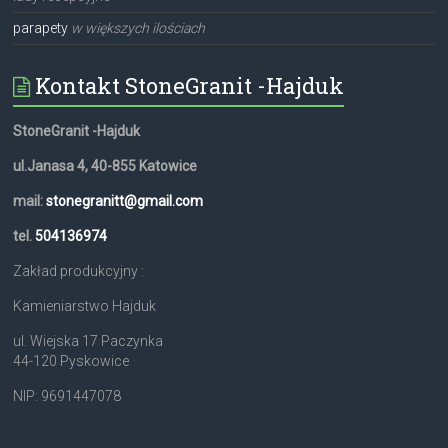
parapety
w większych ilościach
Kontakt StoneGranit -Hajduk
StoneGranit -Hajduk
ul.Janasa 4, 40-855 Katowice
mail:
stonegranitt@gmail.com
tel.
504136974
Zakład produkcyjny :
Kamieniarstwo Hajduk
ul. Wiejska 17 Paczynka
44-120 Pyskowice
NIP: 9691447078