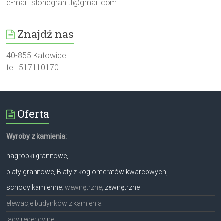
e-mail:
stonegranitt@gmail.com
Znajdź nas
40-855 Katowice
tel. 517110170
Oferta
Wyroby z kamienia:
nagrobki granitowe,
blaty granitowe, Blaty z koglomeratów kwarcowych,
schody kamienne
; wewnętrzne,
zewnętrzne
elewacje budynków z kamienia
lady recepcyjne