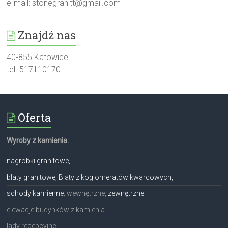
e-mail:
stonegranitt@gmail.com
Znajdź nas
40-855 Katowice
tel. 517110170
Oferta
Wyroby z kamienia:
nagrobki granitowe,
blaty granitowe, Blaty z koglomeratów kwarcowych,
schody kamienne
; wewnętrzne,
zewnętrzne
elewacje budynków z kamienia
lady recepcyjne