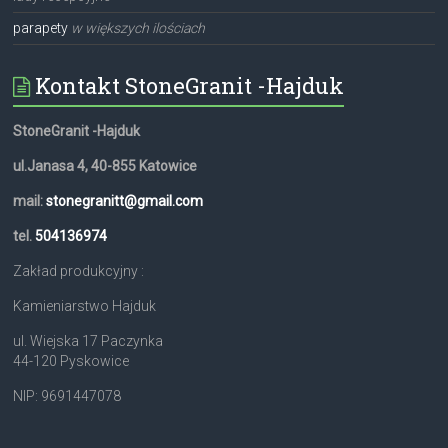
parapety
w większych ilościach
Kontakt StoneGranit -Hajduk
StoneGranit -Hajduk
ul.Janasa 4, 40-855 Katowice
mail:
stonegranitt@gmail.com
tel.
504136974
Zakład produkcyjny :
Kamieniarstwo Hajduk
ul. Wiejska 17 Paczynka
44-120 Pyskowice
NIP: 9691447078