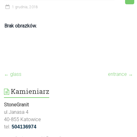
1 grudnia, 2018
Brak obrazków.
←
glass
entrance
→
Kamieniarz
StoneGranit
ul.Janasa 4
40-855 Katowice
tel.
504136974