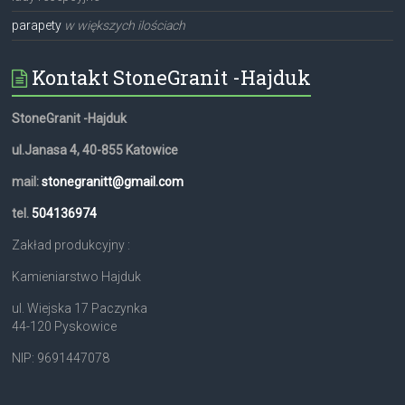
parapety
w większych ilościach
Kontakt StoneGranit -Hajduk
StoneGranit -Hajduk
ul.Janasa 4, 40-855 Katowice
mail:
stonegranitt@gmail.com
tel.
504136974
Zakład produkcyjny :
Kamieniarstwo Hajduk
ul. Wiejska 17 Paczynka
44-120 Pyskowice
NIP: 9691447078