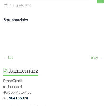
7 listopada, 2018
Brak obrazków.
←
top
large
→
Kamieniarz
StoneGranit
ul.Janasa 4
40-855 Katowice
tel.
504136974