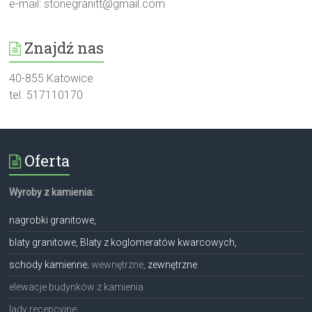
e-mail:
stonegranitt@gmail.com
Znajdź nas
40-855 Katowice
tel. 517110170
Oferta
Wyroby z kamienia:
nagrobki granitowe,
blaty granitowe, Blaty z koglomeratów kwarcowych,
schody kamienne
; wewnętrzne,
zewnętrzne
elewacje budynków z kamienia
lady recepcyjne