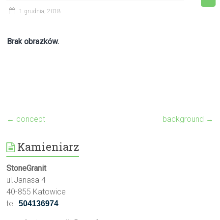
1 grudnia, 2018
Brak obrazków.
←
concept
background
→
Kamieniarz
StoneGranit
ul.Janasa 4
40-855 Katowice
tel.
504136974