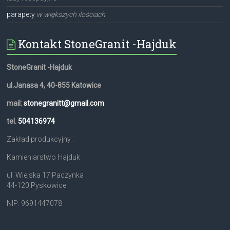
parapety
w większych ilościach
Kontakt StoneGranit -Hajduk
StoneGranit -Hajduk
ul.Janasa 4, 40-855 Katowice
mail:
stonegranitt@gmail.com
tel.
504136974
Zakład produkcyjny :
Kamieniarstwo Hajduk
ul. Wiejska 17 Paczynka
44-120 Pyskowice
NIP: 9691447078