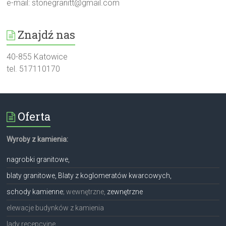
e-mail:
stonegranitt@gmail.com
Znajdź nas
40-855 Katowice
tel. 517110170
Oferta
Wyroby z kamienia:
nagrobki granitowe,
blaty granitowe, Blaty z koglomeratów kwarcowych,
schody kamienne
; wewnętrzne,
zewnętrzne
elewacje budynków z kamienia
lady recepcyjne