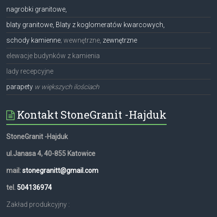
nagrobki granitowe,
blaty granitowe, Blaty z koglomeratów kwarcowych,
schody kamienne
; wewnętrzne,
zewnętrzne
elewacje budynków z kamienia
lady recepcyjne
parapety
w większych ilościach
Kontakt StoneGranit -Hajduk
StoneGranit -Hajduk
ul.Janasa 4, 40-855 Katowice
mail:
stonegranitt@gmail.com
tel.
504136974
Zakład produkcyjny :