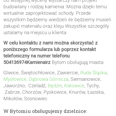
Do wstępnej wyceny wystarczy nam projekt
budowlany i rodzaj kamienia. Można dzięki temu
wirtualnie zaprojektować schody. Przede
wszystkim będziemy wiedzieli ile będziemy musieli
zakupić materiału oraz kleju Wszystkie szczegóły
ustalamy na miejscu u klienta
W celu kontaktu z nami można skorzystać z
poniższego formularza lub poprzez kontakt
telefoniczny na numer telefonu
504136974Kamienairz
Bytom obsługują miasta:
Gliwice, Świętochłowice, Zawiercie,
Ruda Śląska
,
Mysłowice,
Dąbrowa Górnicza
, Siemianowice,
Jaworzno, Czeladź,
Będzin
,
Katowice
, Tychy,
Zabrze, Chorzów, Pyskowice, Knurów, Łaziska,
Mikołów, Sosnowiec
W Bytomiu obsługujemy dzielnice: