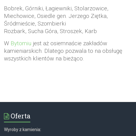
Bobrek, Górniki, Łagiewniki, Stolarzowice,
Miechowice, Osiedle gen. Jerzego Ziętka,
Śródmieście, Szombierki
Rozbark, Sucha Góra, Stroszek, Karb
W
Bytomiu
jest aż osiemnaście zakładów
kamieniarskich. Dlatego pozwala to na obsługę
wszystkich klientów na bieżąco.
Oferta
Wyroby z kamienia: