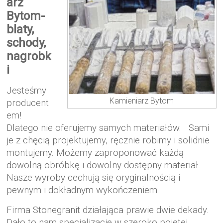
arz
Bytom-
b
laty,
schody,
nagrobk
i
Jesteśmy
Kamieniarz Bytom
producent
em!
Dlatego nie oferujemy samych materiałów. Sami
je z chęcią projektujemy, ręcznie robimy i solidnie
montujemy. Możemy zaproponować każdą
dowolną obróbkę i dowolny dostępny materiał.
Nasze wyroby cechują się oryginalnością i
pewnym i dokładnym wykończeniem.
Firma Stonegranit działająca prawie dwie dekady.
Dało to nam specjalizację w szeroko pojętej