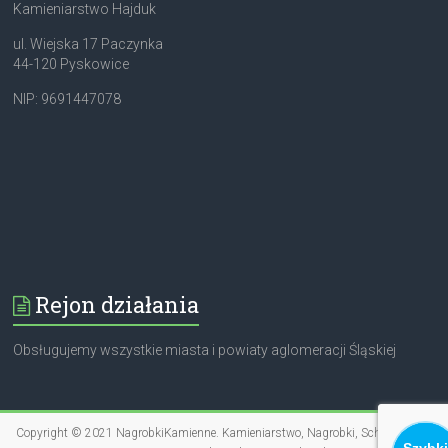
Kamieniarstwo Hajduk
ul. Wiejska 17 Paczynka
44-120 Pyskowice
NIP: 9691447078
Rejon działania
Obsługujemy wszystkie miasta i powiaty aglomeracji Śląskiej
Copyright © 2021
NagrobkiKamienne
. Kamieniarstwo, Nagrobki, Schody, Blaty
Szybki