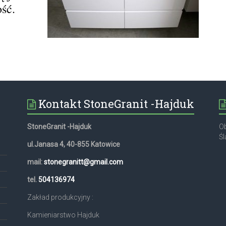
ość.
Kontakt StoneGranit -Hajduk
StoneGranit -Hajduk
Ob
Śl
ul.Janasa 4, 40-855 Katowice
mail:
stonegranitt@gmail.com
,
tel.
504136974
Zakład produkcyjny :
Kamieniarstwo Hajduk