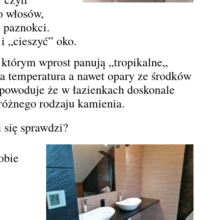
o włosów,
 paznokci.
 i „cieszyć” oko.
 którym wprost panują „tropikalne„
a temperatura a nawet opary ze środków
 powoduje że w łazienkach doskonale
różnego rodzaju kamienia.
i się sprawdzi?
obie