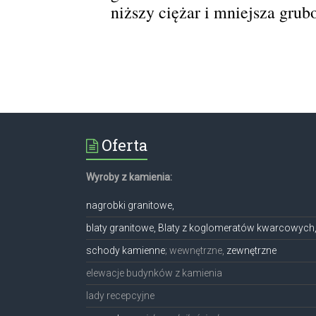
niższy ciężar i mniejsza grub
Oferta
Wyroby z kamienia:
nagrobki granitowe,
blaty granitowe, Blaty z koglomeratów kwarcowych
schody kamienne
; wewnętrzne,
zewnętrzne
elewacje budynków z kamienia
lady recepcyjne