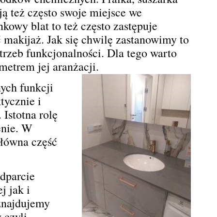
ą też często swoje miejsce we
kowy blat to też często zastępuje
ć makijaż. Jak się chwilę zastanowimy to
trzeb funkcjonalności. Dla tego warto
metrem jej aranżacji.
ych funkcji
tycznie i
Istotna rolę
enie. W
główna część
odparcie
j jak i
znajdujemy
 czyli