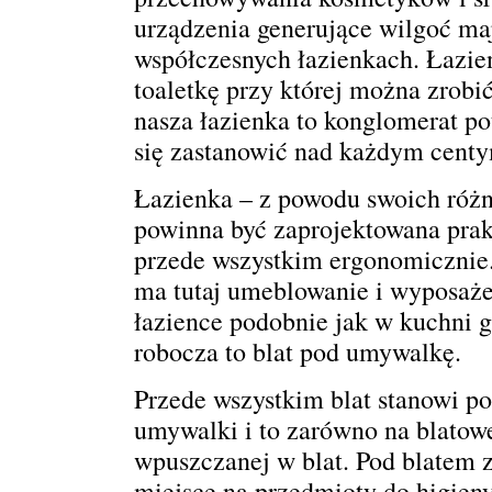
urządzenia generujące wilgoć maj
współczesnych łazienkach. Łazien
toaletkę przy której można zrobi
nasza łazienka to konglomerat po
się zastanowić nad każdym centy
Łazienka
– z powodu swoich różn
powinna być zaprojektowana prak
przede wszystkim ergonomicznie. 
ma tutaj umeblowanie i wyposaż
łazience podobnie jak w kuchni 
robocza to blat pod umywalkę.
Przede wszystkim blat stanowi p
umywalki i to zarówno na blatowe
wpuszczanej w blat. Pod blatem 
miejsce na przedmioty do higieny