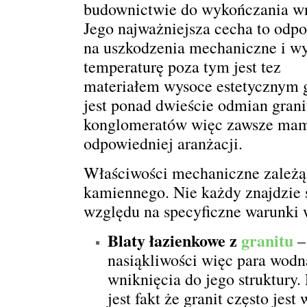
budownictwie do wykończania wn
Jego najważniejsza cecha to odp
na uszkodzenia mechaniczne i w
temperaturę poza tym jest tez
materiałem wysoce estetycznym 
jest ponad dwieście odmian grani
konglomeratów więc zawsze ma
odpowiedniej aranżacji.
Właściwości mechaniczne zależą 
kamiennego. Nie każdy znajdzie 
względu na specyficzne warunki 
Blaty łazienkowe z
granitu
–
nasiąkliwości więc para wodn
wniknięcia do jego struktury
jest fakt że granit często je