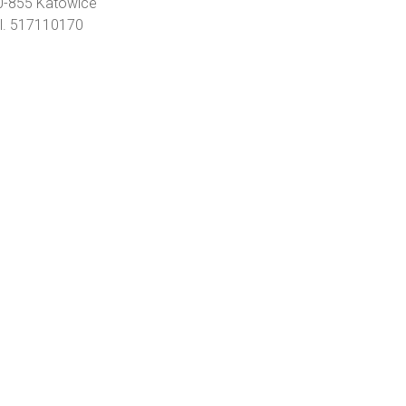
0-855 Katowice
el. 517110170