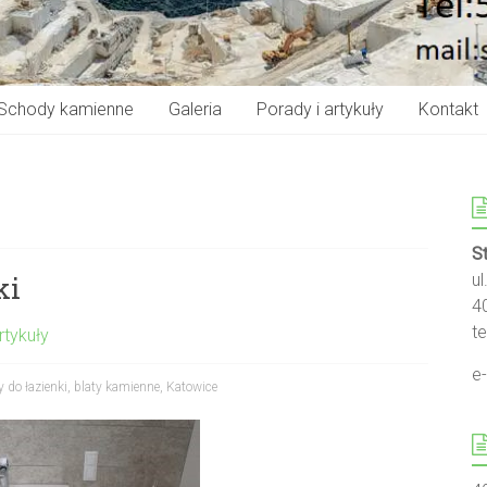
Schody kamienne
Galeria
Porady i artykuły
Kontakt
S
ki
u
4
te
rtykuły
e
 do łazienki
,
blaty kamienne
,
Katowice