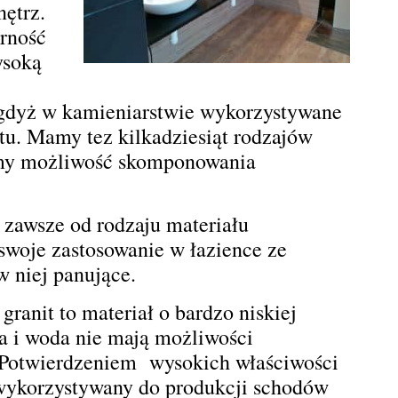
ętrz.
orność
ysoką
gdyż w kamieniarstwie wykorzystywane
tu. Mamy tez kilkadziesiąt rodzajów
my możliwość skomponowania
zawsze od rodzaju materiału
swoje zastosowanie w łazience ze
w niej panujące.
 granit to materiał o bardzo niskiej
a i woda nie mają możliwości
. Potwierdzeniem wysokich właściwości
st wykorzystywany do produkcji schodów