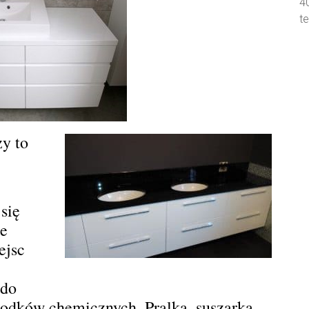
4
t
y to
się
ne
ejsc
 do
odków chemicznych. Pralka, suszarka