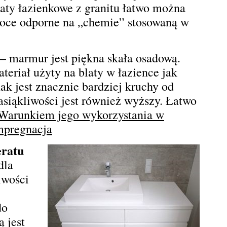
aty łazienkowe z granitu łatwo można
soce odporne na „chemie” stosowaną w
– marmur jest piękna skała osadową.
eriał użyty na blaty w łazience jak
nak jest znacznie bardziej kruchy od
asiąkliwości jest również wyższy. Łatwo
Warunkiem jego wykorzystania w
impregnacja
eratu
dla
iwości
do
ą jest