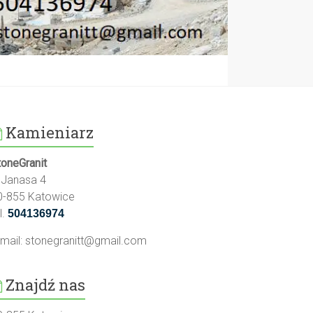
Kamieniarz
toneGranit
l.Janasa 4
0-855 Katowice
l.
504136974
-mail:
stonegranitt@gmail.com
Znajdź nas