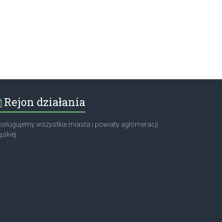
Rejon działania
sługujemy wszystkie miasta i powiaty aglomeracji
ąskiej