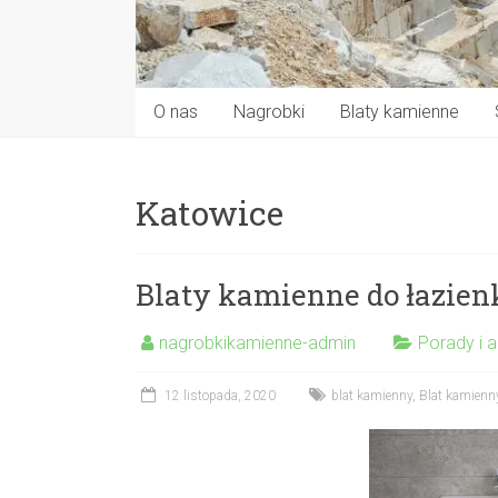
O nas
Nagrobki
Blaty kamienne
Katowice
Blaty kamienne do łazien
nagrobkikamienne-admin
Porady i a
12 listopada, 2020
blat kamienny
,
Blat kamienny