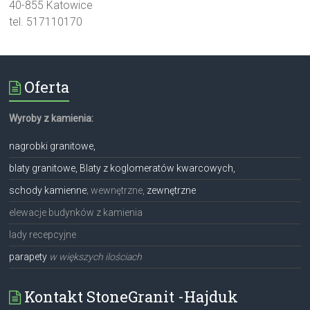
40-855 Katowice
tel. 517110170
Oferta
Wyroby z kamienia:
nagrobki granitowe,
blaty granitowe, Blaty z koglomeratów kwarcowych,
schody kamienne
; wewnętrzne,
zewnętrzne
elewacje budynków z kamienia
lady recepcyjne
parapety
w większych ilościach
Kontakt StoneGranit -Hajduk