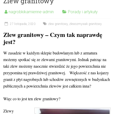
Zlew granitowy
nagrobkikamienne-admin
Porady i artykuły
27 listopada, 2020
zlew granitowy
,
zlewozmywak granitowy
Zlew granitowy – Czym tak naprawdę
jest?
W zasadzie w każdym sklepie budowlanym lub z armatura
możemy spotkać się ze zlewami granitowymi. Jednak patrząc na
taki zlew możemy naocznie stwierdzić że jego powierzchnia nie
przypomina tej prawdziwej granitowej. Większość z nas kojarzy
granit z płyt nagrobnych lub schodów zewnętrznych w budynkach
publicznych a powierzchnia zlewów jest całkiem inna?
Więc co to jest ten zlew granitowy?
Zlewy